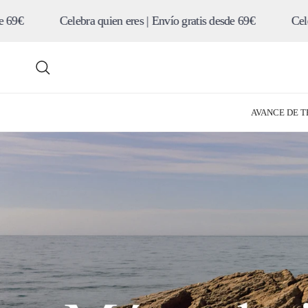
Ir al contenido
a quien eres | Envío gratis desde 69€
Celebra quien eres | En
Buscar
AVANCE DE 