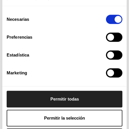
Selección
Necesarias
de
consentimiento
Preferencias
Estadística
TRAJE ICON
TRAJE ICON
119,40€
119,40€
Marketing
AÑADIR
AÑADIR
Permitir todas
DESCRIPCIÓN
Permitir la selección