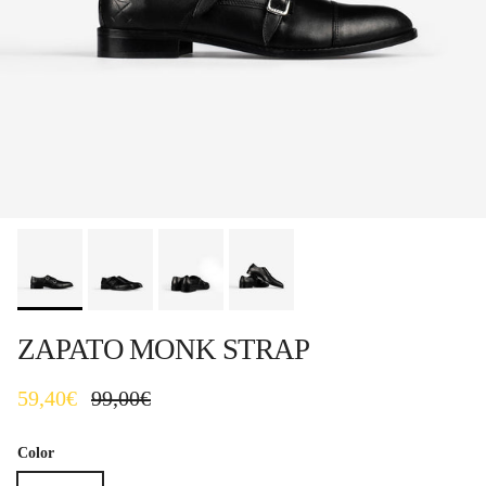
ZAPATO MONK STRAP
Precio de venta
Precio normal
59,40€
99,00€
Color