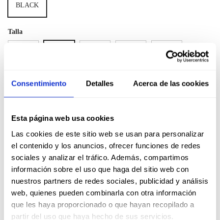
BLACK
Talla
39
40
41
42
43
44
45
Consentimiento
Detalles
Acerca de las cookies
Guía de tallas
Esta página web usa cookies
Las cookies de este sitio web se usan para personalizar
el contenido y los anuncios, ofrecer funciones de redes
AÑADIR
sociales y analizar el tráfico. Además, compartimos
información sobre el uso que haga del sitio web con
nuestros partners de redes sociales, publicidad y análisis
COMPLETE THE LOOK
web, quienes pueden combinarla con otra información
que les haya proporcionado o que hayan recopilado a
partir del uso que haya hecho de sus servicios.